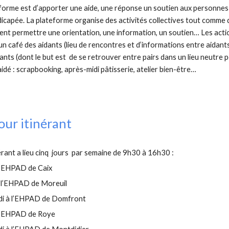
ateforme est d’apporter une aide, une réponse un soutien aux perso
capée. La plateforme organise des activités collectives tout comme des
ent permettre une orientation, une information, un soutien… Les act
n café des aidants (lieu de rencontres et d’informations entre aidant
nts (dont le but est de se retrouver entre pairs dans un lieu neutre po
aidé : scrapbooking, après-midi pâtisserie, atelier bien-être…
jour itinérant
inérant a lieu cinq jours par semaine de 9h30 à 16h30 :
à l’EHPAD de Caix
 à l’EHPAD de Moreuil
edi à l’EHPAD de Domfront
 à l’EHPAD de Roye