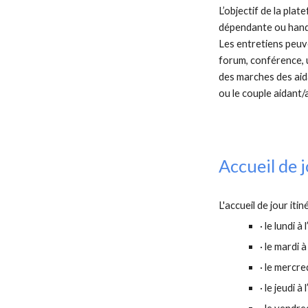
L’objectif de la pl
dépendante ou handi
Les entretiens peuv
forum, conférence, u
des marches des aida
ou le couple aidant/
Accueil de 
L'accueil de jour it
· le lundi 
· le mardi
· le mercr
· le jeudi