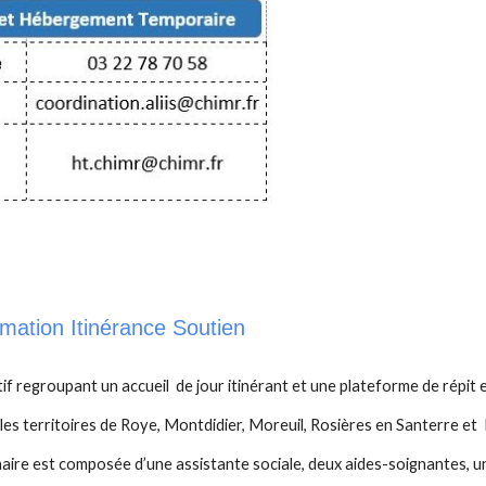
rmation Itinérance Soutien
tif regroupant un accueil de jour itinérant et une plateforme de répi
r les territoires de Roye, Montdidier, Moreuil, Rosières en Santerre 
linaire est composée d’une assistante sociale, deux aides-soignantes, u